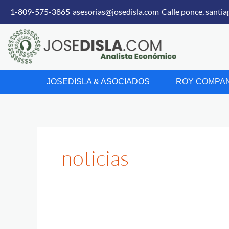
Skip
1-809-575-3865
asesorias@josedisla.com
Calle ponce, santia
to
content
JOSEDISLA & ASOCIADOS
ROY COMPAN
noticias